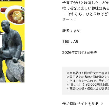
子育てがひと段落した、50
推し活など楽しい趣味はあ
──それなら、ひとり旅は
タート！
著者：まめ
判型：A5
2026年07月15日発売
※当商品は１回の注文につき３
※同日発売の書籍と同時購入す
ことはできませんので、予めご
※1回のご注文で3,000円以
※商品の仕様・価格および各収
作品特設サイトを見る