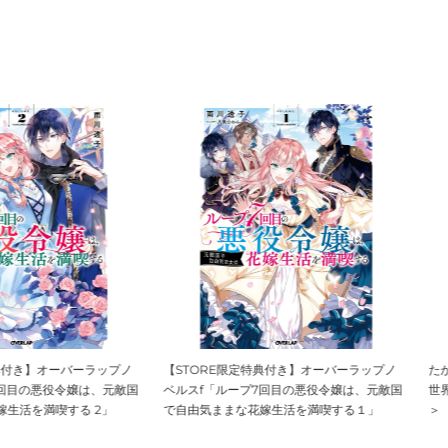
ーバーラップノ
【STORE限定特典付き】オーバーラップノ
たかやKi画集 
令嬢は、元敵国
ベルスf「ループ7回目の悪役令嬢は、元敵国
世界最強＜たか
する 2」
で自由気ままな花嫁生活を満喫する１」
＞