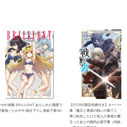
BRILLIANT ありふれた職業で
【STORE限定特典付き】オーバーラップ文
やＫi描き下ろし表紙下着Ver.
庫「魔王と勇者の戦いの裏で 2 ～ゲーム世
界に転生したけど友人の勇者が魔王討伐に旅
立ったあとの国内お留守番（内政と防衛戦）