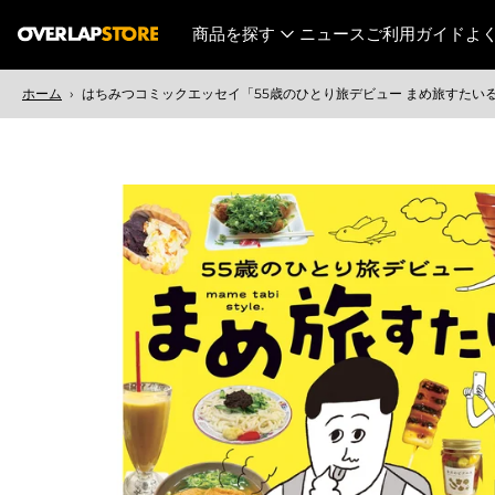
コ
商品を探す
ニュース
ご利用ガイド
よ
商品を探す メニューを開く
ン
テ
ホーム
›
はちみつコミックエッセイ「55歳のひとり旅デビュー まめ旅すたい
ン
ツ
へ
ス
キ
商
ッ
品
プ
情
報
へ
ス
キ
ッ
プ