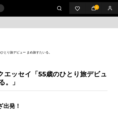
0
カート
マイ
のひとり旅デビュー まめ旅すたいる。
クエッセイ「55歳のひとり旅デビュ
る。」
ざ出発！