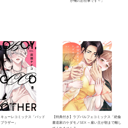
が俺のお仕事です～」
リキューレコミックス「バッド
【特典付き】ラブパルフェコミックス「絶倫
ドブラザー」
書道家のケダモノSEX ～雇い主が朝まで離し