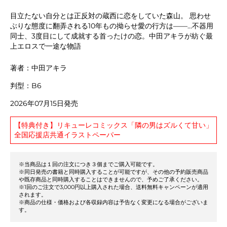
目立たない自分とは正反対の蔵西に恋をしていた森山。 思わせ
ぶりな態度に翻弄される10年もの拗らせ愛の行方は――…不器用
同士、3度目にして成就する首ったけの恋。中田アキラが紡ぐ最
上エロスで一途な物語
著者：中田アキラ
判型：B6
2026年07月15日発売
【特典付き】リキューレコミックス「隣の男はズルくて甘い」
全国応援店共通イラストペーパー
※当商品は１回の注文につき３個までご購入可能です。
※同日発売の書籍と同時購入することが可能ですが、その他の予約販売商品
や既存商品と同時購入することはできませんので、予めご了承ください。
※1回のご注文で3,000円以上購入された場合、送料無料キャンペーンが適用
されます。
※商品の仕様・価格および各収録内容は予告なく変更になる場合がございま
す。