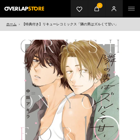
0
カート
マイページ
メニ
ホーム
›
【特典付き】リキューレコミックス「隣の男はズルくて甘い」