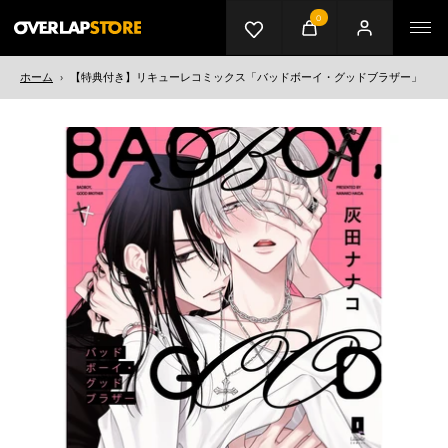
0
カート
マイページ
メニ
ホーム
›
【特典付き】リキューレコミックス「バッドボーイ・グッドブラザー」