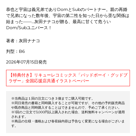
恭也と宇宙は義兄弟でありDomとSubのパートナー。親の再婚
で兄弟になった数年後、宇宙の第二性を知った日から歪な関係は
始まった――…灰田ナナコが贈る、最高に甘くて危うい
Dom/Subユニバース！
著者：灰田ナナコ
判型：B6
2026年07月15日発売
【特典付き】リキューレコミックス「バッドボーイ・グッドブ
ラザー」全国応援店共通イラストペーパー
※当商品は１回の注文につき３個までご購入可能です。
※同日発売の書籍と同時購入することが可能ですが、その他の予約販売商品
や既存商品と同時購入することはできませんので、予めご了承ください。
※1回のご注文で3,000円以上購入された場合、送料無料キャンペーンが適用
されます。
※商品の仕様・価格および各収録内容は予告なく変更になる場合がございま
す。